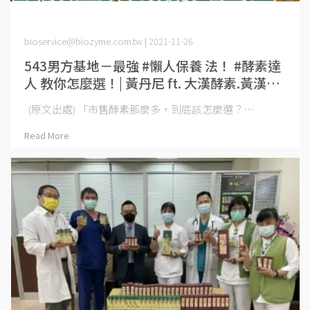
bioservice@biozyme.com.tw | 2021-11-26
543男方基地－最強 #懶人保養 法！ #酵素達
人 教你怎麼選！| 黃丹尼 ft. 大漢酵素.黃漢斌
醫師
(原文出處) 「市售酵素那麼多，到底該怎麼選？⋯
Read More