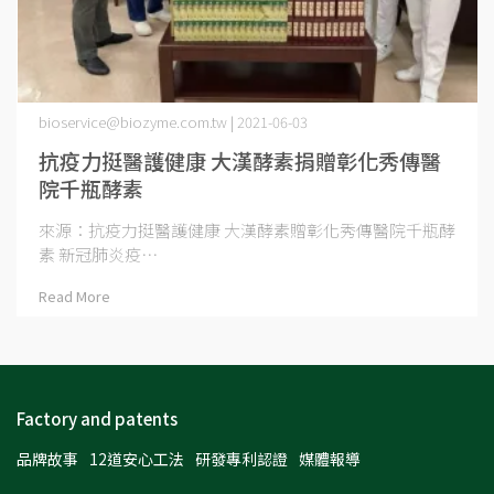
bioservice@biozyme.com.tw | 2021-06-03
抗疫力挺醫護健康 大漢酵素捐贈彰化秀傳醫
院千瓶酵素
來源：抗疫力挺醫護健康 大漢酵素贈彰化秀傳醫院千瓶酵
素 新冠肺炎疫⋯
Read More
Factory and patents
品牌故事
12道安心工法
研發專利認證
媒體報導