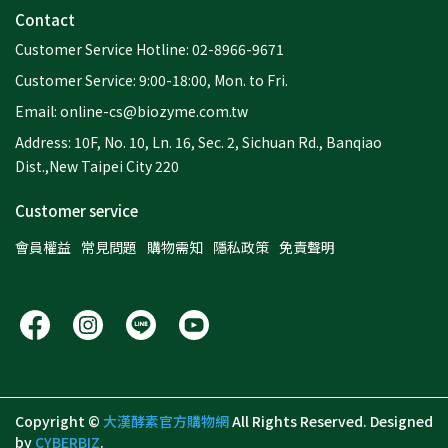
Contact
Customer Service Hotline: 02-8966-9671
Customer Service: 9:00-18:00, Mon. to Fri.
Email: online-cs@biozyme.com.tw
Address: 10F, No. 10, Ln. 16, Sec. 2, Sichuan Rd., Banqiao
Dist.,New Taipei City 220
Customer service
會員權益
常見問題
購物需知
隱私政策
免責聲明
Copyright ©
大漢酵素官方購物網
All Rights Reserved.
Designed
by
CYBERBIZ
.