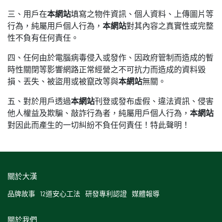
三、用戶在
本網站
填寫之物件資訊、個人資料、上傳圖片等
行為，純屬用戶個人行為，
本網站
對其內容之真實性或完整
性不負有任何責任。
四、任何由於電腦病毒侵入或發作、因政府管制而造成的暫
時性關閉等影響網路正常經營之不可抗力而造成的資料毀
損、丟失、被盜用或被竄改等與
本網站
無關。
五、對於用戶透過
本網站
刊登或發布虛假、違法資訊、侵害
他人權益及欺騙、敲詐行為者，純屬用戶個人行為，
本網站
對因此而產生的一切糾紛不負任何責任！特此聲明！
關於大漢
品牌故事
12道安心工法
研發專利認證
媒體報導
關於我們