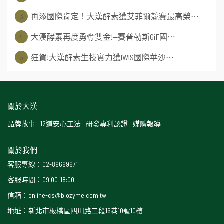
3
再添國際肯定！大漢酵素獲艾菲爾競賽最高榮⋯
4
大漢酵素再度勇奪雙金!—賽普勒斯GiF國⋯
5
狂賀!大漢酵素生技實力獲IWIS國際華沙⋯
關於大漢
品牌故事
12道安心工法
研發專利認證
媒體報導
關於我們
客服專線：02-89669671
客服時間：09:00-18:00
信箱：online-cs@biozyme.com.tw
地址：新北市板橋區四川路二段16巷10號10樓