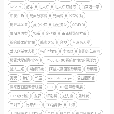
C2Cbuy
酵素
助大漢
助大漢有酵液
白宮這一家
中友百貨
見面分享會
見面會
公益活動
創世基金會
愛心公益
新冠肺炎
COVID-19
買酵素鳳梨
捐贈
金孕養
黃漢斌醫師推薦
綜合蔬果維他命
酵素之父
台視
台灣名人堂
華人創業家大獎
指向型NMN
李佩甄
細胞的萬靈丹
酵素就是細胞食物
一杯30ML=300顆維他命C的保護力
鐵人三項
醫師好辣
阿基米德國際發明展
發明展
獲獎
參訪
新屋
Vitafoods Europe
公益園遊會
馬來西亞國際發明展
ITEX
ITEX國際發明展
EURO歐洲盃
金牌
特別獎
威力盃
籃球賽
三對三
馬來西亞
ITEX發明展
上海
上海國際發明創新展
金獎
雙金獎
東京國際發明展