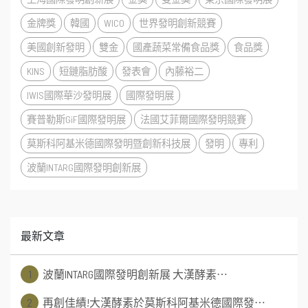
金牌獎
韓國
WICO
世界發明創新競賽
美國創新發明
雙金
國產蔬菜常備食品獎
食品獎
KINS
短鏈脂肪酸
發表會
內藤裕二
IWIS國際華沙發明展
國際發明展
賽普勒斯GiF國際發明展
法國艾菲爾國際發明競賽
莫斯科阿基米德國際發明暨創新科技展
發明
專利
波蘭INTARG國際發明創新展
最新文章
1
波蘭INTARG國際發明創新展 大漢酵素⋯
2
再創佳績!大漢酵素於莫斯科阿基米德國際發⋯