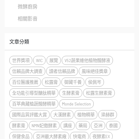
微酵廚房
相關影音
文章分類
世界獎項
WIC
展覽
V52蔬果維他植物醱酵液
信賴品牌大調查
讀者信賴品牌
風味絕佳獎章
百位醫護推薦
松露膏
御藏千養
侯佩岑
全功能引導型醣肽精華
生酵素膏
松露生酵素膏
百萃典藏植蔬醱酵精華
Monde Selection
國際品質評鑑大賞
大漢酵素
植物精華
梁赫群
酵素膏
NMN妃傲酵素
講座
藥局
亞洲
泰國
保健食品
亞洲最大酵素廠
快電商
夜酵素EX