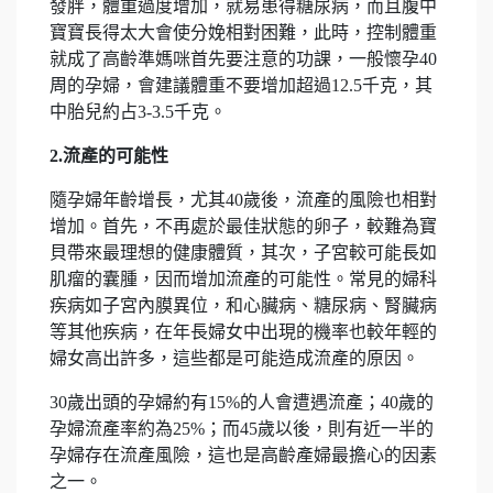
發胖，體重過度增加，就易患得糖尿病，而且腹中
寶寶長得太大會使分娩相對困難，此時，控制體重
就成了高齡準媽咪首先要注意的功課，一般懷孕40
周的孕婦，會建議體重不要增加超過12.5千克，其
中胎兒約占3-3.5千克。
2.
流產的可能性
隨孕婦年齡增長，尤其40歲後，流產的風險也相對
增加。首先，不再處於最佳狀態的卵子，較難為寶
貝帶來最理想的健康體質，其次，子宮較可能長如
肌瘤的囊腫，因而增加流產的可能性。常見的婦科
疾病如子宮內膜異位，和心臟病、糖尿病、腎臟病
等其他疾病，在年長婦女中出現的機率也較年輕的
婦女高出許多，這些都是可能造成流產的原因。
30歲出頭的孕婦約有15%的人會遭遇流產；40歲的
孕婦流產率約為25%；而45歲以後，則有近一半的
孕婦存在流產風險，這也是高齡產婦最擔心的因素
之一。