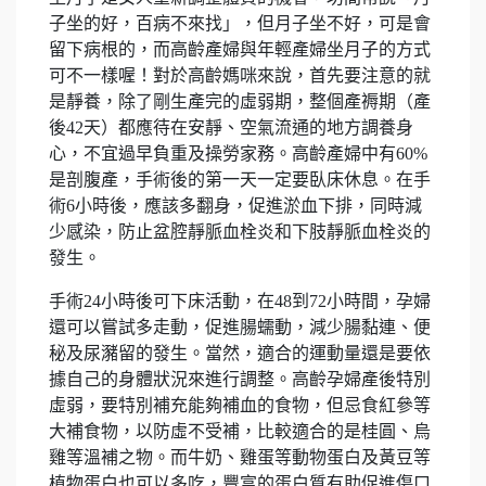
子坐的好，百病不來找」，但月子坐不好，可是會
留下病根的，而高齡產婦與年輕產婦坐月子的方式
可不一樣喔！對於高齡媽咪來說，首先要注意的就
是靜養，除了剛生產完的虛弱期，整個產褥期（產
後42天）都應待在安靜、空氣流通的地方調養身
心，不宜過早負重及操勞家務。高齡產婦中有60%
是剖腹產，手術後的第一天一定要臥床休息。在手
術6小時後，應該多翻身，促進淤血下排，同時減
少感染，防止盆腔靜脈血栓炎和下肢靜脈血栓炎的
發生。
手術24小時後可下床活動，在48到72小時間，孕婦
還可以嘗試多走動，促進腸蠕動，減少腸黏連、便
秘及尿瀦留的發生。當然，適合的運動量還是要依
據自己的身體狀況來進行調整。高齡孕婦產後特別
虛弱，要特別補充能夠補血的食物，但忌食紅參等
大補食物，以防虛不受補，比較適合的是桂圓、烏
雞等溫補之物。而牛奶、雞蛋等動物蛋白及黃豆等
植物蛋白也可以多吃，豐富的蛋白質有助促進傷口