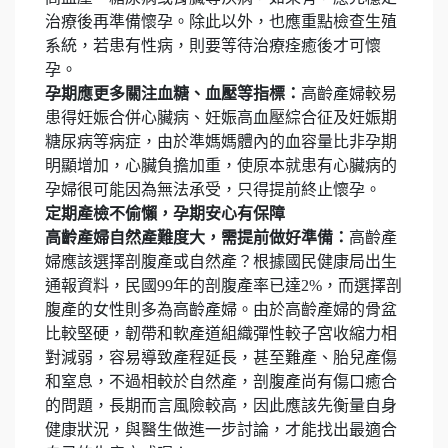
治療後再準備懷孕。除此以外，也應重點檢查生殖
系統，若患有性病，則要等待治療痊癒後才可懷
孕。
孕期應更多關注血糖、血壓等指標：
高齡產婦較易
患得妊娠合併心臟病、妊娠高血壓綜合征及妊娠期
糖尿病等病症，由於準媽媽體內的血容量比非孕期
明顯增加，心臟負擔加重，使原本就患有心臟病的
孕婦很可能因為無法承受，只得提前終止懷孕。
定期產檢不偷懶，孕期安心有保障
高齡產婦自然產難度大，需提前做好準備：
高齡產
婦應該選擇剖腹產或自然產？根據國民健康局出生
通報資料，民國99年的剖腹產率已達2%，而選擇剖
腹產的女性則多為高齡產婦。由於高齡產婦的骨盆
比較堅硬，韌帶和軟產道組織彈性較子宮收縮力相
對減弱，容易導致產程延長，甚至難產、胎兒產傷
和窒息，不過相較於自然產，剖腹產尚有傷口癒合
的問題，長期而言風險較高，因此應該先衡量自身
健康狀況，與醫生做進一步討論，才能找出最適合