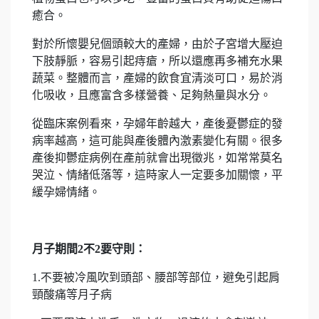
癒合。
對於所懷嬰兒個頭較大的產婦，由於子宮增大壓迫
下肢靜脈，容易引起痔瘡，所以還應再多補充水果
蔬菜。整體而言，產婦的飲食宜清淡可口，易於消
化吸收，且應富含多樣營養、足夠熱量與水分。
從臨床案例看來，孕婦年齡越大，產後憂鬱症的發
病率越高，這可能與產後體內激素變化有關。很多
產後抑鬱症病例在產前就會出現徵兆，如常常莫名
哭泣、情緒低落等，這時家人一定要多加關懷，平
緩孕婦情緒。
月子期間
2
不2要守則
：
1.不要被冷風吹到頭部、腰部等部位，避免引起肩
頸酸痛等月子病