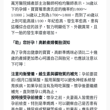
萬芳醫院婦產部主治醫師柯柏均醫師表示，34歲以
下的孕婦，寶寶罹患唐氏症的機率約1/800～
1/1000；34歲以上則為1/700～1/800，而到了40歲以
上則可能高達1/100，年紀愈高、發生率愈高，患有
這種綜合症的孩子，智力明顯低下、外觀異常，且
下一胎的發生率還會增加。
「助」您好孕！高齡產婦養胎須知
為了孕育出健康的寶寶，高齡準媽咪必須比二十幾
歲的產婦更加悉心呵護自己與胎兒，也應該注意以
下叮嚀：
注意均衡營養，
維生素
與
礦物質
的補充：
孕前要提
前1個月口服葉酸。服用葉酸可以避免神經系統發
育疾病。如果孕前沒有及時吃葉酸，懷孕後要繼續
補充，直到懷孕12周為止。
按時接受孕前
檢查
：
懷孕之前，夫妻兩人皆需進行
孕前檢查，特別是準媽媽，可以觀察自己是否患有
高血壓、糖尿病或腎臟等疾病，如果有，應先穩定