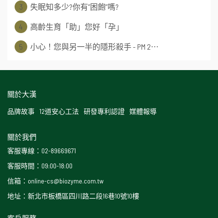
3
失眠知多少?你有”困飽”嗎?
4
高齡生育「助」您好「孕」
5
小心！您與另一半的隱形殺手 - PM 2⋯
關於大漢
品牌故事
12道安心工法
研發專利認證
媒體報導
關於我們
客服專線：02-89669671
客服時間：09:00-18:00
信箱：online-cs@biozyme.com.tw
地址：新北市板橋區四川路二段16巷10號10樓