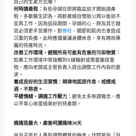
自己的生產方式喔！
何時請產假：
有些孕婦在即將臨盆前才開始請產
假，多數醫生認為，高齡產婦自懷胎32周以後就不
宜再工作，因為這段期間，孕婦的心、肺及其它器
官必須更辛苦運作，對
脊柱
、關節和肌肉也會造成
沉重的負擔，此時應儘量讓身體休息，享有媽咪專
屬的待產時光。
改善工作環境，避開所有可能有危害的污染物質：
如果工作環境中常接觸到X線輻射或需要搬提重
物，應向老闆或主管負責人提出調整工作內容的要
求。
養成良好的生活習慣：規律地起居作息，戒煙戒
酒，不熬夜。
平緩情緒、調適工作壓力：
避免太多無謂雜念，應
以平常心來度過美好的待產期。
媽媽我最大，產後呵護媽咪30天
坐月子是女人重新調整體質的機會，坊間常說「月