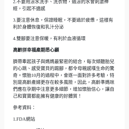
2.不要用涼水洗手、洗衣物，過涼的水會刺激神
經，引起不適感
3.要注意休息，保證睡眠，不要過於疲憊，這樣有
利於身體恢復和乳汁分泌
4.雙腳要注意保暖，有利於血液循環
高齡拼幸福產期悉心顧
臍帶牽起孩子與媽媽最緊密的結合，每次傾聽胎兒
的心跳、感受寶貝的踢腳，都令母親感嘆生命的驚
奇。懷胎10月的過程中，會逐一面對許多考驗，特
別是高齡產婦更存在較多風險，因此，高齡準媽咪
們應在孕期中注意更多細節，增加懷胎信心，讓自
己和寶寶都能擁有健康的好體質！
參考資料：
1.FDA網站