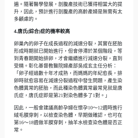
遍。隨著醫學發展，剖腹產技術已獲得相當大的提
升，因此，預計進行剖腹產的高齡產婦是無需有太
多顧慮的。
4.
唐氏
(
綜合
)
症的機率較高
卵巢內的卵子在成長過程的減速分裂，其實在胚胎
形成時期就已開始進行，但會停滯於某個階段，等
到青春期開始排卵，才會繼續進行減速分裂，直到
受精。彰化基督教醫院婦產部吳成玄主任分析：
「卵子經過數十年才成熟，而媽媽的年紀愈長，排
卵時就愈容易在減速分裂過程中發生問題，產生染
色體異常的胚胎，而此種染色體異常最常見就是唐
氏症，唐氏症即是第21對染色體多了1對。」
因此，一般會建議高齡孕婦在懷孕10～12週時進行
絨毛膜穿刺，以檢查染色體，早期做確認，也可在
第16～18週做羊膜穿刺，抽羊水檢查染色體是否正
常。