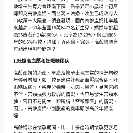
齡增長生育力會逐漸下降，醫學界定35歲以上初產
婦即為高齡產婦。而台灣人晚婚、晚生已成政府人
口政策一大隱憂，調查發現，國內高齡產婦比率越
來越高，99年全國16萬6473名新生兒，媽媽年齡超
過35歲者有2萬8689人，比率為17.23%，與民國85
年的6.6%相較，增加了近兩倍。究竟，高齡懷胎有
可能出現哪些問題？
1.
妊娠高血壓和妊娠糖尿病
高齡產婦的流產、早產及懷孕出現異常的情況均較
年輕者增加，如：較易患得妊娠高血壓綜合症、妊
娠糖尿病等，臨產分娩時，肌肉力量差，易有宮縮
不佳、宮頸擴張力較弱的情況，也容易發生宮頸水
腫、宮口不易開大，即所謂「宮頸難產」的情況，
因此，高齡產婦中剖腹產的機率顯然高於年輕產
婦。
高齡媽咪在懷孕期間，比二十多歲時期懷孕更容易