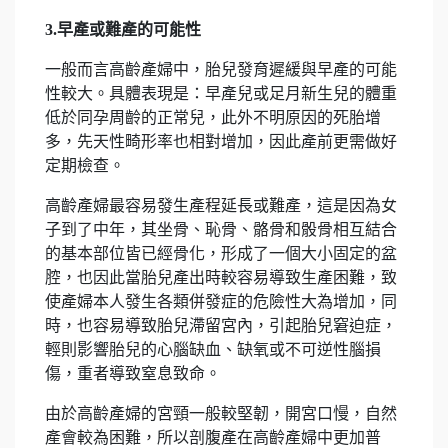
3.
早產或難產的可能性
一般而言高齡產婦中，胎兒發育遲緩與早產的可能
性較大。具體表現是：早產兒或足月新生兒的體重
低於同孕周齡的正常兒，此外不明原因的死胎增
多，先天性畸形率也相對增加，因此產前更需做好
定期檢查。
高齡產婦最容易發生產程延長或難產，這是因為女
子到了中年，其坐骨、恥骨、骼骨和骰骨相互結合
的基本部位皆已經骨化，形成了一個大小固定的盆
腔，也因此當胎兒產出時較容易導致生產困難，致
使產婦本人發生各類併發症的危險性大為增加，同
時，也容易導致胎兒滯留宮內，引起胎兒窘迫症，
輕則影響胎兒的心腦缺血、缺氧或不可逆性腦損
傷，重者導致窒息致命。
由於高齡產婦的宮頸一般較堅韌，開宮口慢，自然
產會較為困難，所以剖腹產在高齡產婦中更加普